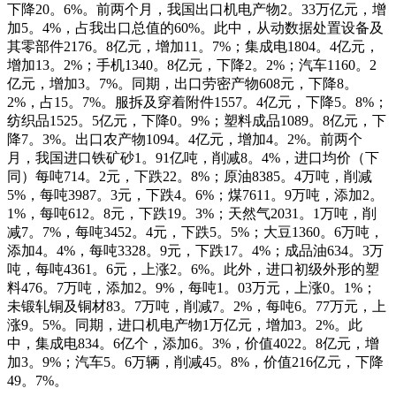
下降20。6%。前两个月，我国出口机电产物2。33万亿元，增
加5。4%，占我出口总值的60%。此中，从动数据处置设备及
其零部件2176。8亿元，增加11。7%；集成电1804。4亿元，
增加13。2%；手机1340。8亿元，下降2。2%；汽车1160。2
亿元，增加3。7%。同期，出口劳密产物608元，下降8。
2%，占15。7%。服拆及穿着附件1557。4亿元，下降5。8%；
纺织品1525。5亿元，下降0。9%；塑料成品1089。8亿元，下
降7。3%。出口农产物1094。4亿元，增加4。2%。前两个
月，我国进口铁矿砂1。91亿吨，削减8。4%，进口均价（下
同）每吨714。2元，下跌22。8%；原油8385。4万吨，削减
5%，每吨3987。3元，下跌4。6%；煤7611。9万吨，添加2。
1%，每吨612。8元，下跌19。3%；天然气2031。1万吨，削
减7。7%，每吨3452。4元，下跌5。5%；大豆1360。6万吨，
添加4。4%，每吨3328。9元，下跌17。4%；成品油634。3万
吨，每吨4361。6元，上涨2。6%。此外，进口初级外形的塑
料476。7万吨，添加2。9%，每吨1。03万元，上涨0。1%；
未锻轧铜及铜材83。7万吨，削减7。2%，每吨6。77万元，上
涨9。5%。同期，进口机电产物1万亿元，增加3。2%。此
中，集成电834。6亿个，添加6。3%，价值4022。8亿元，增
加3。9%；汽车5。6万辆，削减45。8%，价值216亿元，下降
49。7%。