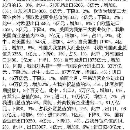
总值的15。8%。此中，对东盟出口6266。8亿元，增加6。
8%；自东盟进口4066。5亿元，下降0。2%。欧盟为我第二大
商业伙伴，我取欧盟商业总值为8333。4亿元，下降0。2%，
此中，对欧盟出口5682。6亿元，增加1。8%；自欧盟进口
2650。8亿元，下降4。3%。美国为我第三大商业伙伴，我取
美国商业总值为7336。7亿元，增加3。5%，占11。2%。此
中，对美国出口543元，增加3。4%；自美国进口1905。4亿
元，增加3。8%。韩国为我第四大商业伙伴，我取韩国商业总
值为3355。1亿元，下降0。1%，占5。1%。此中，对韩国出
口1480。1亿元，下降1。5%；自韩国进口1875亿元，增加
1%。同期，我国对共建“一带一”国度合计进出口3。33万亿
元，下降1%。此中，出口1。87万亿元，增加2。4%；进口
1。46万亿元，下降5。1%。前两个月，平易近营企业进出口
3。69万亿元，增加2%，占我外贸总值的56。4%，比客岁同
期提拔1。8个百分点。此中，出口2。5万亿元，增加1。6%，
占我出口总值的64。2%；进口1。19万亿元，增加2。7%，占
我进口总值的45%。同期，外商投资企业进出口1。91万亿
元，下降0。3%，占我外贸总值的29。2%。此中，出口1。08
万亿元，增加6。9%；进口8299。1亿元，下降8。3%。国有
企业进出口9250。4亿元，下降13。4%，占我外贸总值的14。
2%。此中，出口3007。4亿元，增加6。6%；进口6243亿元，