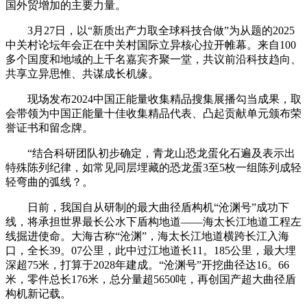
国外贸增加的主要力量。
3月27日，以“新质出产力取全球科技合做”为从题的2025
中关村论坛年会正在中关村国际立异核心拉开帷幕。来自100
多个国度和地域的上千名嘉宾齐聚一堂，共议前沿科技趋向、
共享立异思惟、共谋成长机缘。
现场发布2024中国正能量收集精品搜集展播勾当成果，取
会带领为中国正能量十佳收集精品代表、凸起贡献单元颁布荣
誉证书和留念牌。
“结合科研团队初步确定，青龙山恐龙蛋化石遍及表示出
特殊陈列纪律，如常见同层埋藏的恐龙蛋3至5枚一组陈列成轻
轻弯曲的弧线？。
日前，我国自从研制的最大曲径盾构机“沧渊号”成功下
线，将承担世界最长公水下盾构地道——海太长江地道工程左
线掘进使命。大海古称“沧渊”，海太长江地道横跨长江入海
口，全长39。07公里，此中过江地道长11。185公里，最大埋
深超75米，打算于2028年建成。“沧渊号”开挖曲径达16。66
米，零件总长176米，总分量超5650吨，再创国产超大曲径盾
构机新记载。