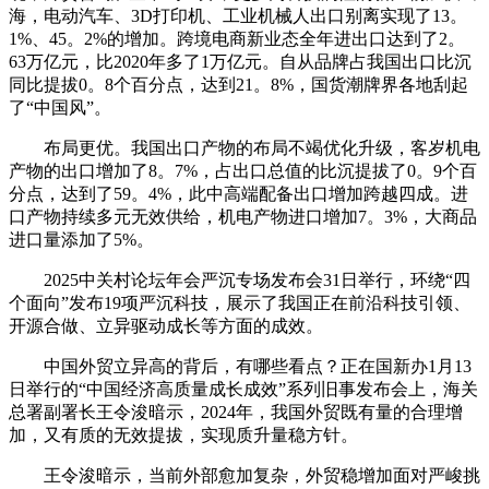
海，电动汽车、3D打印机、工业机械人出口别离实现了13。
1%、45。2%的增加。跨境电商新业态全年进出口达到了2。
63万亿元，比2020年多了1万亿元。自从品牌占我国出口比沉
同比提拔0。8个百分点，达到21。8%，国货潮牌界各地刮起
了“中国风”。
布局更优。我国出口产物的布局不竭优化升级，客岁机电
产物的出口增加了8。7%，占出口总值的比沉提拔了0。9个百
分点，达到了59。4%，此中高端配备出口增加跨越四成。进
口产物持续多元无效供给，机电产物进口增加7。3%，大商品
进口量添加了5%。
2025中关村论坛年会严沉专场发布会31日举行，环绕“四
个面向”发布19项严沉科技，展示了我国正在前沿科技引领、
开源合做、立异驱动成长等方面的成效。
中国外贸立异高的背后，有哪些看点？正在国新办1月13
日举行的“中国经济高质量成长成效”系列旧事发布会上，海关
总署副署长王令浚暗示，2024年，我国外贸既有量的合理增
加，又有质的无效提拔，实现质升量稳方针。
王令浚暗示，当前外部愈加复杂，外贸稳增加面对严峻挑