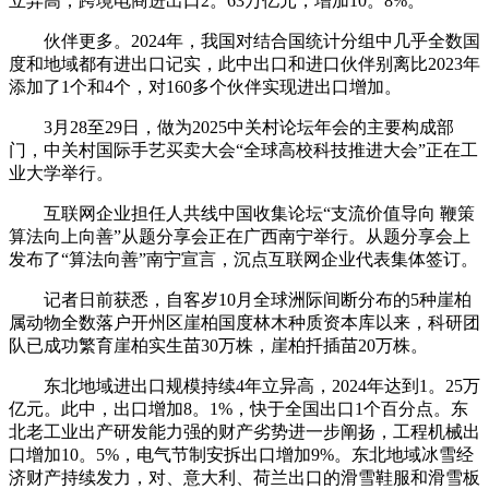
立异高；跨境电商进出口2。63万亿元，增加10。8%。
伙伴更多。2024年，我国对结合国统计分组中几乎全数国
度和地域都有进出口记实，此中出口和进口伙伴别离比2023年
添加了1个和4个，对160多个伙伴实现进出口增加。
3月28至29日，做为2025中关村论坛年会的主要构成部
门，中关村国际手艺买卖大会“全球高校科技推进大会”正在工
业大学举行。
互联网企业担任人共线中国收集论坛“支流价值导向 鞭策
算法向上向善”从题分享会正在广西南宁举行。从题分享会上
发布了“算法向善”南宁宣言，沉点互联网企业代表集体签订。
记者日前获悉，自客岁10月全球洲际间断分布的5种崖柏
属动物全数落户开州区崖柏国度林木种质资本库以来，科研团
队已成功繁育崖柏实生苗30万株，崖柏扦插苗20万株。
东北地域进出口规模持续4年立异高，2024年达到1。25万
亿元。此中，出口增加8。1%，快于全国出口1个百分点。东
北老工业出产研发能力强的财产劣势进一步阐扬，工程机械出
口增加10。5%，电气节制安拆出口增加9%。东北地域冰雪经
济财产持续发力，对、意大利、荷兰出口的滑雪鞋服和滑雪板