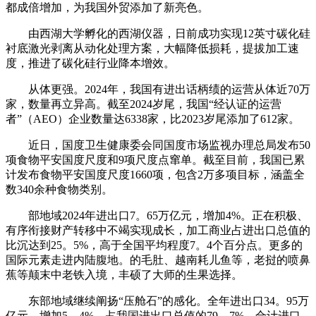
都成倍增加，为我国外贸添加了新亮色。
由西湖大学孵化的西湖仪器，日前成功实现12英寸碳化硅
衬底激光剥离从动化处理方案，大幅降低损耗，提拔加工速
度，推进了碳化硅行业降本增效。
从体更强。2024年，我国有进出话柄绩的运营从体近70万
家，数量再立异高。截至2024岁尾，我国“经认证的运营
者”（AEO）企业数量达6338家，比2023岁尾添加了612家。
近日，国度卫生健康委会同国度市场监视办理总局发布50
项食物平安国度尺度和9项尺度点窜单。截至目前，我国已累
计发布食物平安国度尺度1660项，包含2万多项目标，涵盖全
数340余种食物类别。
部地域2024年进出口7。65万亿元，增加4%。正在积极、
有序衔接财产转移中不竭实现成长，加工商业占进出口总值的
比沉达到25。5%，高于全国平均程度7。4个百分点。更多的
国际元素走进内陆腹地。的毛肚、越南耗儿鱼等，老挝的喷鼻
蕉等颠末中老铁入境，丰硕了大师的生果选择。
东部地域继续阐扬“压舱石”的感化。全年进出口34。95万
亿元，增加5。4%，占我国进出口总值的79。7%，合计进口