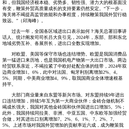
和，但我国经济根本稳、劣势多、韧性强、潜力大的根基面没
有变，鞭策外贸高质量成长的支持要素仍然安定。“下一步，
海关将不竭提高监管效能和办事程度，持续鞭策我国外贸行稳
致远。”（邱海峰）。
过去一年，全国各区域进出口表示如何？海关总署旧事讲
话人、统计阐发司司长吕大良引见，2024年，东部、部和东北
地域劣势互补、各展所长，进出口全数实现增加。
对欧盟、美国等保守市场也连结增势。欧盟是我国消费品
第一猛进口来历地，也是我国机电产物第一大出口市场。两边
经贸联系亲近，不竭拉紧了中欧好处配合体的纽带，2024年双
边商业增加1。6%，此中对法国、匈牙利别离增加2%、4。
5%、同期，中美商业增加4。9%，取我国商业全体增速根基
持平。
大部门商业量来自东盟等新兴市场。对东盟持续9年进出
口连结增加，持续5年互为第一大商业伙伴；金砖合做机制不
竭成长强大，我国对其他金砖国和伙伴国进出口增加5。5%；
此外，我国持续同拉美、非洲、中亚五国、中东欧等加强经贸
合做，对其进出口别离增加7。2%、6。1%、7。2%、7。
5%。上述市场对我国外贸增加的贡献率近六成，成为鞭策我