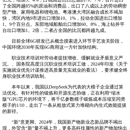
了全国跨越85%的原油和消费品，出口了八成以上的劳动稠密
型产物、家用电器和锂电池。粤港澳大湾区融合成长不竭加
快，湾区内地9市进出口增加10。1%，拉动全国进出口增加
1。9个百分点。东部地域船舶出口增加60。8%，海上钻井平
台出口增加1。2倍，二者占全国的比沉都跨越九成。
目前全球6G研发已从概念摸索进入环节手艺攻关阶段，
中国环绕2030年实现6G商用这一方针加快结构。
职业技术培训对劳动者提技增收、缓解就业矛盾意义严
沉。、国务院高度注沉职业技术培训工做，2024年印发《关于
实施就业优先计谋推进高质量充实就业的看法》，要求健全终
身职业技术培训轨制。
本年以来，我国以DeepSeek为代表的大模子企业通过算
法优化、有针对性的锻炼和开源生态协做，正在利用“缩水
版”GPU芯片的环境下，将千亿参数模子锻炼成本压缩至同类
模子的1/10，走出了一条从粗放式算力堆砌向内生式效能提拔
的新径。
“新”意更脚。2024年，我国新产物新业态新品牌不竭出
现，外贸含“新”量不竭上升，更多高科技属性的新产物加快出