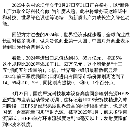
2025中关村论坛年会于3月27日至31日正在举办，以“新质
出产力取全球科技合做”为年度从题。此中将举办碳达峰碳中
和科技、世界绿色设想等论坛，为新质出产力成长注入绿色动
能。
回望方才过去的2024年，世界经济苏醒步履，全球商业成
长面对诸多挑和。做为货色商业第一大国，中国对外商业表示
遭到国际社会普遍关心。
看量，2024年进出口总值达到43。85万亿元、增加5%，
这个规模比2020年添加了11。63万亿元，这个增量是“十三
五”期间五年增量的1。5倍。世界商业组织最新数据显示，
2024年前三季度我国出口和进口占国际市场份额别离达到了
14。5%和10。5%，同比别离提拔0。3和0。1个百分点。
3月27日，国度严沉科技根本设备高能同步辐射光源HEPS
正式颁布发表启动带光联调，这标记着HEPS安拆扶植进入冲
刺阶段。HEPS是设想亮度世界最高的同步辐射光源，也是我
国第一台高能量同步辐射光源。截至2025年1月，颠末多轮束
流调试，HEPS储存环束流强度达到40毫安以上，发射度降低
到93皮米弧度。