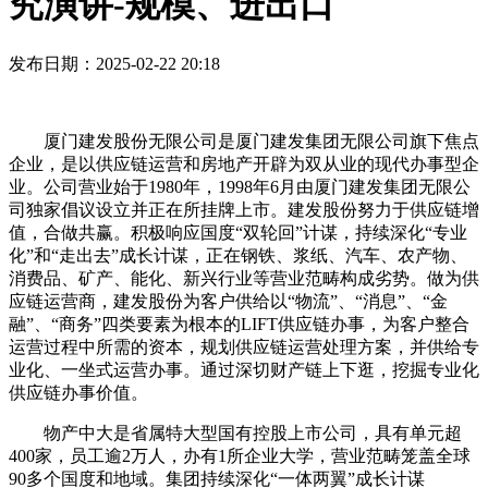
究演讲-规模、进出口
发布日期：2025-02-22 20:18
厦门建发股份无限公司是厦门建发集团无限公司旗下焦点
企业，是以供应链运营和房地产开辟为双从业的现代办事型企
业。公司营业始于1980年，1998年6月由厦门建发集团无限公
司独家倡议设立并正在所挂牌上市。建发股份努力于供应链增
值，合做共赢。积极响应国度“双轮回”计谋，持续深化“专业
化”和“走出去”成长计谋，正在钢铁、浆纸、汽车、农产物、
消费品、矿产、能化、新兴行业等营业范畴构成劣势。做为供
应链运营商，建发股份为客户供给以“物流”、“消息”、“金
融”、“商务”四类要素为根本的LIFT供应链办事，为客户整合
运营过程中所需的资本，规划供应链运营处理方案，并供给专
业化、一坐式运营办事。通过深切财产链上下逛，挖掘专业化
供应链办事价值。
物产中大是省属特大型国有控股上市公司，具有单元超
400家，员工逾2万人，办有1所企业大学，营业范畴笼盖全球
90多个国度和地域。集团持续深化“一体两翼”成长计谋