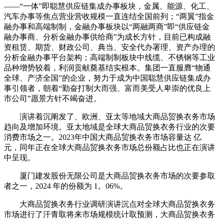
——“一体”即聪慧供应链集成办事板块，金属、能源、化工、
汽车办事等焦点营业营收规模一直连结全国前列；“两翼”指金
融办事和高端制制，金融办事板块以“两融两商”即“供应链金
融办事商、分析金融办事供给商”为成长方针，目前已构成融
资租赁、期货、财政公司、典当、安全代办署理、资产办理的
分析金融办事平台架构；高端制制板块中线缆、不锈钢等工业
品种增势较着，利润贡献奠基结实根本。集团一直服膺“物通
全球、产济全国”的企业，努力于成为中国聪慧供应链集成办
事引领者，朝着“勤奋打制大而强、富而美受人卑崇的优良上
市公司”愿景方针不竭奋进。
演讲着沉阐发了、欧洲、亚太等地域大商品贸换衣务市场
趋向及增加环境。亚太地域是全球大商品贸换衣务行业的次要
消费市场之一。2023年中国大商品贸换衣务市场容量达 亿
元，同年正在全球大商品贸换衣务市场总份额占比也正在演讲
中呈现。
厦门建发股份无限公司是大商品贸换衣务市场的次要参取
者之一，2024 年的份额为 1。06%。
大商品贸换衣务行业调研演讲沉点对全球大商品贸换衣务
市场进行了汗青取将来市场规模统计取预测，大商品贸换衣务