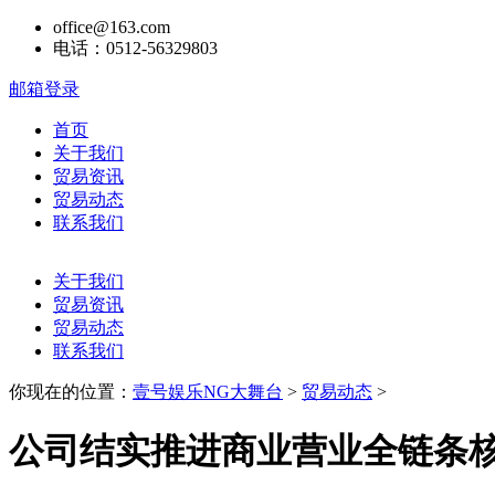
office@163.com
电话：0512-56329803
邮箱登录
首页
关于我们
贸易资讯
贸易动态
联系我们
关于我们
贸易资讯
贸易动态
联系我们
你现在的位置：
壹号娱乐NG大舞台
>
贸易动态
>
公司结实推进商业营业全链条