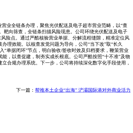
营业全链条办理，聚焦光伏配送及电子超市营业范畴，以“查
航。靶向筛查，全链条扫描风险现患。公司环绕光伏配送及电子
在风险点。通过严酷核验营业单据、分解流程缝隙，精准定位风
办理效能。以核查发觉问题为导向，公司“当下改”取“长久
“单据闭环”节点，明白验收/签收时效及归档要求，鞭策营业
能，以查促建，制夯实成长根底。公司严酷按照“十不准”及物
建立合规办理系统。下一步，公司将持续深化数字化手段使用，
下一篇：
帮推本土企业“出海” 浐灞国际港对外商业活力