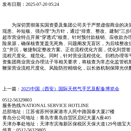
发布日期：2025-07-20 05:24
为深切贯彻落实国资委及集团公司关于严禁虚假商业的决策摆
现患、补短板、强办理”为方针，通过“排查、整改、建制”三
超市营业特点开展“穿透式”核查。针对预付款核销、应收款办
险泉源，确保核查笼盖无死角、问题阐发无盲区，为后续整改供
立”并沉，敏捷制定整改方案。正在流程优化方面，优化到货签
流程尺度化、规范化。同时，针对营业流程优化、归档办理等
资集团商业营业办理法子等相关要求，将核查为常态化监管机
鞭策营业流程尺度化、风险防控精细化，以长效机制保障光伏
上一篇：
2025中国（西安）国际天然气手艺及配备博览会
0512-56329803
服务热线/NATIONAL SERVICE HOTLINE
总部地址：江苏省苏州张家港市人民中路国泰大厦27楼
青岛分公司地址：青岛市黄岛自贸区启纪大厦A座405
天津办事处地址：天津市滨海新区保税区天保大道129号德宝大厦
传真：0512-56329805