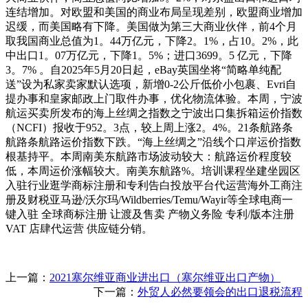
连结增加。对欧盟和美国的商业布局呈现差别，欧盟商业增加
迟缓，而美国略有下降。美国做为第三大商业伙伴，前4个月
取我国商业总值为1。44万亿元，下降2。1%，占10。2%，此
中出口1。07万亿元，下降1。5%；进口3699。5 亿元，下降
3。7% 。自2025年5月20日起，eBay英国坐将“简略单纯配
送”设为私家卖家默认选项，新增0-2公斤低价小包裹、Evri自
提办事和皇家邮政上门取件办事，优化物流体验。本周，宁波
航运买卖所发布的海上丝绸之指数之宁波出口集拆箱运价指数
（NCFI）报收于952。3点，较上周上涨2。4%。21条航路条
航路条航路运价指数下跌。“海上丝绸之”沿线个口岸运价指数
根基持平。本周南美东航路市场波动较大：航路运价程度较
低，本周运价涨幅较大。南美东航路%。培训课程坐建坐园区
入驻行业逛学商标注册和专利告白投放平台代运营海外工商注
册及财税亚马逊/沃尔玛/Wildberries/Temu/Wayir等全球电商一
键入驻 全球商标注册 让渡及售卖 产物义务险 专利/版本注册
VAT 店肆代运营 供应链分销。
上一篇：
2021塞尔维亚商业进出口（塞尔维亚出口产物）
下一篇：
外贸人必然要领会的出口退税流程