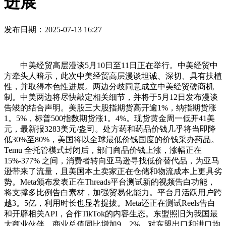
进展
发布日期：2025-07-13 16:27
中美经贸高层漫谈5月10日至11日正在举行。中美经贸中
方牵头人暗示，此次中美经贸高层漫谈坦诚、深切、具有扶植
性，并取得本色性进展。两边分歧同意成立中美经贸磋商机
制。中美两边将尽快敲定相关细节，并将于5月12日发布漫谈
告竣的结合声明。美股三大股指期货高开逾1%，纳指期货涨
1。5%，标普500指数期货涨1。4%。现货黄金周一低开41美
元，最新报3283美元/盎司。处方药和药品价钱几乎将当即降
低30%至80%，美国将以全球最低价钱国度的价钱采办药品。
Temu 全托管模式封闭后，部门商品价钱上涨，涨幅正在
15%-377% 之间，消费者转向亚马逊寻找低价替代品，为亚马
逊带来了流量，且美国本土卖家正在仓储和物流成本上更具劣
势。Meta颁布发表正在Threads平台测试新的视频告白功能，
将支撑多比例告白素材，加强贸易化能力。平台月活跃用户跨
越3。5亿，利用时长也显著提拔。Meta还正在测试Reels告白
和开辟相关API，合作TikTok的内容生态。东盟照旧为我国最
大商业伙伴，商业总值同比增加9。2%，对东盟出口和进口均